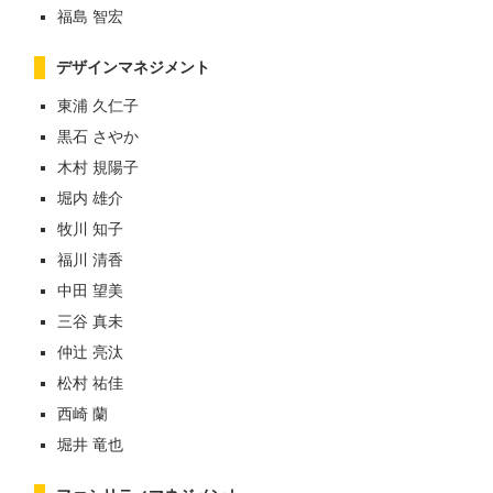
福島 智宏
デザインマネジメント
東浦 久仁子
黒石 さやか
木村 規陽子
堀内 雄介
牧川 知子
福川 清香
中田 望美
三谷 真未
仲辻 亮汰
松村 祐佳
西崎 蘭
堀井 竜也