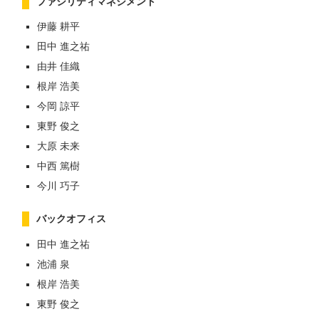
ファシリティマネジメント
伊藤 耕平
田中 進之祐
由井 佳織
根岸 浩美
今岡 諒平
東野 俊之
大原 未来
中西 篤樹
今川 巧子
バックオフィス
田中 進之祐
池浦 泉
根岸 浩美
東野 俊之