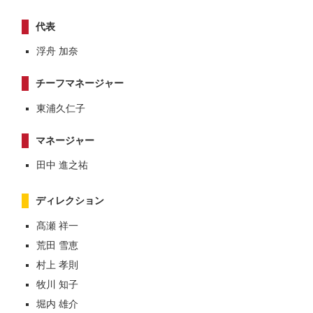
代表
浮舟 加奈
チーフマネージャー
東浦久仁子
マネージャー
田中 進之祐
ディレクション
髙瀬 祥一
荒田 雪恵
村上 孝則
牧川 知子
堀内 雄介