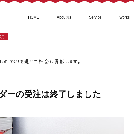
コ
HOME
About us
Service
Works
ン
テ
ン
0月
ツ
へ
ス
キ
ッ
プ
ンダーの受注は終了しました