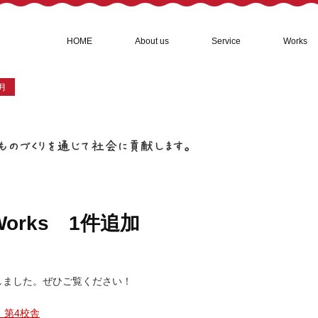
コ
HOME
About us
Service
Works
ン
テ
ン
月
ツ
へ
ス
キ
ッ
プ
orks 1件追加
加しました。ぜひご覧ください！
 第4校舎